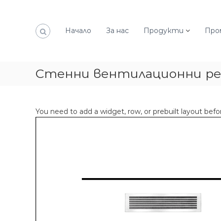
К
ъ
м
Начало
За нас
Продукти
Про
с
ъ
д
ъ
Стенни вентилационни р
р
ж
а
н
You need to add a widget, row, or prebuilt layout befo
и
е
т
о