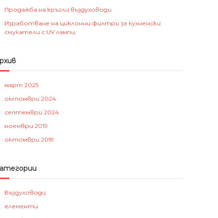
ц
Продажба на кръгли въздуховоди
и
о
Изработване на циклонни филтри за кухненски
н
смукатели с UV лампи.
н
и
рхив
к
о
м
март 2025
п
октомври 2024
о
септември 2024
н
е
ноември 2019
н
октомври 2019
т
и
и
атегории
с
ъ
Въздуховоди
о
р
елементи
ъ