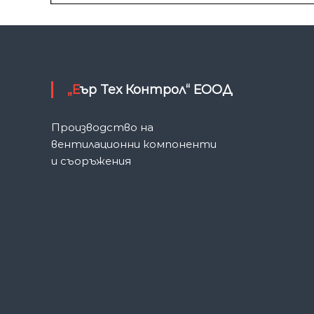
„Еър Тех Контрол“ ЕООД
Производство на
вентилационни компоненти
и съоръжения