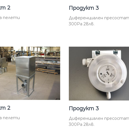
кт 2
Продукт 3
а пелети
Диференциален пресостат
300Ра 28лв.
кт 2
Продукт 3
а пелети
Диференциален пресостат
300Ра 28лв.