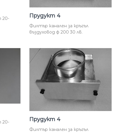
ц
и
о
Прудукт 4
 20-
н
н
Филтър канален за кръгъл
и
въздуховод ф 200 30 лв.
к
о
м
п
о
н
е
н
т
и
и
с
ъ
Прудукт 4
о
 20-
р
Филтър канален за кръгъл
ъ