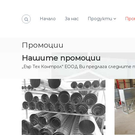
К
ъ
м
Начало
За нас
Продукти
Про
с
ъ
д
ъ
Промоции
р
ж
Нашите промоции
а
н
„Еър Тех Контрол“ ЕООД Ви предлага следните 
и
е
т
о