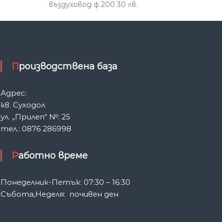
въздуховод ф 200 30 лв.
ж
е
н
и
я
Производствена база
Адрес:
кв. Суходол
ул. „Прилеп“ №: 25
тел.: 0876 286998
Работно време
Понеделник-Петък: 07:30 – 16:30
Събота,Неделя: почивен ден