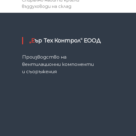
въздуховоди на склад
„Еър Тех Контрол“ ЕООД
Производство на
вентилационни компоненти
и съоръжения