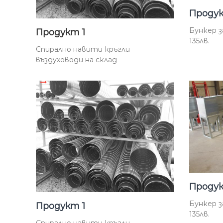
Проду
Бункер з
Продукт 1
135лв.
Спирално навити кръгли
въздуховоди на склад
Проду
Бункер з
Продукт 1
135лв.
Спирално навити кръгли